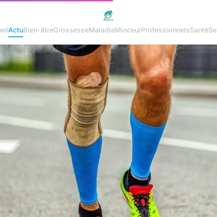
eil
Actu
Bien-être
Grossesse
Maladie
Minceur
Professionnels
Santé
Se