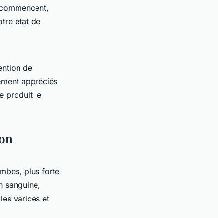
e commencent,
tre état de
tention de
ement appréciés
e produit le
ion
mbes, plus forte
on sanguine,
les varices et