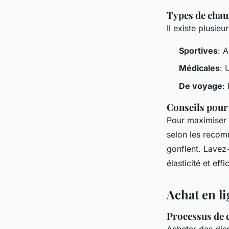
Types de chaus
Il existe plusie
Sportives
: 
Médicales
: 
De voyage
:
Conseils pour l
Pour maximiser 
selon les recom
gonflent. Lavez
élasticité et effi
Achat en l
Processus de 
Acheter des disp