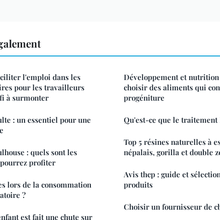
également
ciliter l'emploi dans les
Développement et nutrition d
res pour les travailleurs
choisir des aliments qui co
fi à surmonter
progéniture
lte : un essentiel pour une
Qu'est-ce que le traitement
ne
Top 5 résines naturelles à e
lhouse : quels sont les
népalais, gorilla et double z
 pourrez profiter
Avis thcp : guide et sélecti
es lors de la consommation
produits
atoire ?
Choisir un fournisseur de c
enfant est fait une chute sur