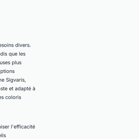
esoins divers.
dis que les
uses plus
options
e Sigvaris,
ste et adapté à
es coloris
ser l'efficacité
ils