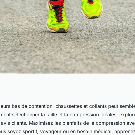
haussettes et
leurs bas de contention, chaussettes et collants peut sembler
t sélectionner la taille et la compression idéales, explore
oisir le meilleur
s avis clients. Maximisez les bienfaits de la compression av
us soyez sportif, voyageur ou en besoin médical, apprenez 