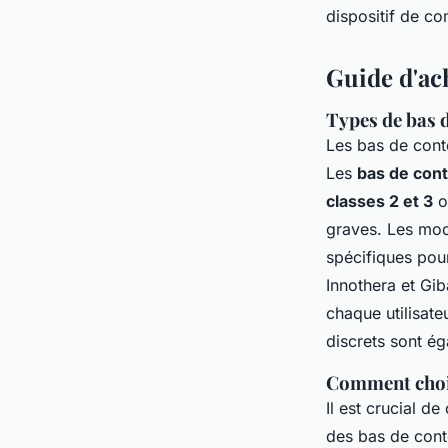
dispositif de co
admin
•
18 juin 2024
•
3 min de lecture
Guide d'ac
Types de bas 
Les bas de conte
Les
bas de cont
classes 2 et 3
o
graves. Les mod
spécifiques pou
Innothera et Gib
chaque utilisate
discrets sont é
Comment chois
Il est crucial d
des bas de cont