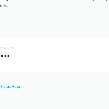
ques.
RIT PAR
dmin
rticles Actu