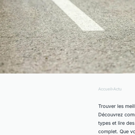
Accueil
›
Actu
ACTU
Bas de contention, c
Trouver les meil
Découvrez commen
collant en ligne : ch
types et lire de
complet. Que vo