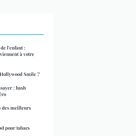
e l'enfant :
nviennent à votre
 Hollywood Smile ?
ssayer : hash
éro
on des meilleurs
bd pour tabacs