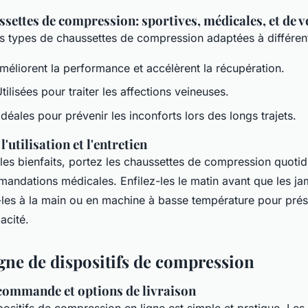
settes de compression: sportives, médicales, et de 
urs types de chaussettes de compression adaptées à différen
Améliorent la performance et accélèrent la récupération.
Utilisées pour traiter les affections veineuses.
 Idéales pour prévenir les inconforts lors des longs trajets.
'utilisation et l'entretien
les bienfaits, portez les chaussettes de compression quoti
mandations médicales. Enfilez-les le matin avant que les j
-les à la main ou en machine à basse température pour prés
cacité.
igne de dispositifs de compression
commande et options de livraison
ositifs de compression en ligne est simple et pratique. Les 