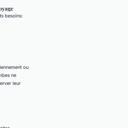
voyage
ts besoins:
diennement ou
ambes ne
erver leur
sites