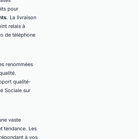
its pour
nts
. La livraison
nt relais à
ro de téléphone
ques renommées
ualité.
pport qualité-
é Sociale sur
une vaste
et tendance. Les
, répondant à vos