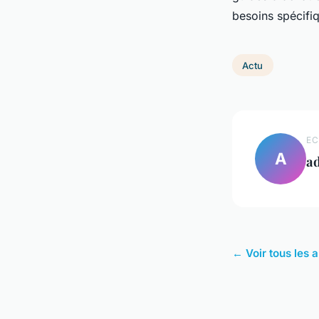
besoins spécifi
Actu
EC
A
a
← Voir tous les a