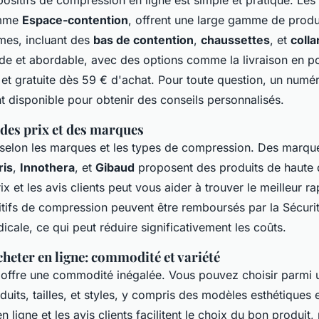
omme
Espace-contention
, offrent une large gamme de produ
es, incluant des
bas de contention
,
chaussettes
, et
colla
de et abordable, avec des options comme la livraison en poi
 et gratuite dès 59 € d'achat. Pour toute question, un numé
t disponible pour obtenir des conseils personnalisés.
es prix et des marques
t selon les marques et les types de compression. Des mar
ris
,
Innothera
, et
Gibaud
proposent des produits de haute q
x et les avis clients peut vous aider à trouver le meilleur ra
itifs de compression peuvent être remboursés par la Sécurit
icale, ce qui peut réduire significativement les coûts.
heter en ligne: commodité et variété
e offre une commodité inégalée. Vous pouvez choisir parmi 
duits, tailles, et styles, y compris des modèles esthétiques 
n ligne et les avis clients facilitent le choix du bon produit