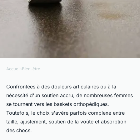
Accueil
›
Bien-être
BIEN-ÊTRE
Guide d'achat : comment
Confrontées à des douleurs articulaires ou à la
nécessité d'un soutien accru, de nombreuses femmes
sélectionner des baskets
se tournent vers les baskets orthopédiques.
orthopédiques pour femmes
Toutefois, le choix s'avère parfois complexe entre
taille, ajustement, soutien de la voûte et absorption
admin
•
6 avril 2024
•
3 min de lecture
des chocs.