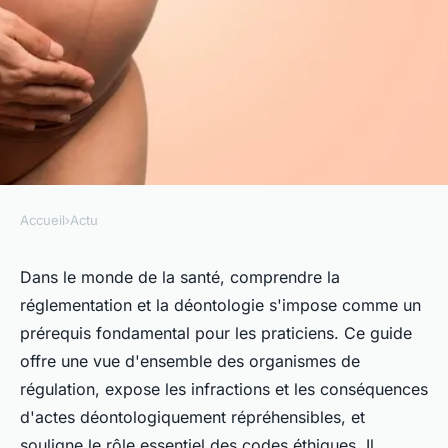
Accueil
›
Actu
ACTU
Réglementation et déontologie
Dans le monde de la santé, comprendre la
réglementation et la déontologie s'impose comme un
dans la médecin : le guide
prérequis fondamental pour les praticiens. Ce guide
pour mieux comprendre
offre une vue d'ensemble des organismes de
régulation, expose les infractions et les conséquences
admin
•
24 mai 2024
•
3 min de lecture
d'actes déontologiquement répréhensibles, et
souligne le rôle essentiel des codes éthiques. Il