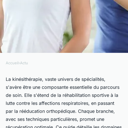
Accueil
›
Actu
ACTU
Les différentes spécialités et
La kinésithérapie, vaste univers de spécialités,
s'avère être une composante essentielle du parcours
domaines d'expertise en
de soin. Elle s'étend de la réhabilitation sportive à la
kinésithérapie
lutte contre les affections respiratoires, en passant
par la rééducation orthopédique. Chaque branche,
admin
•
28 février 2024
•
3 min de lecture
avec ses techniques particulières, promet une
récupération optimale. Ce guide détaille les domaines